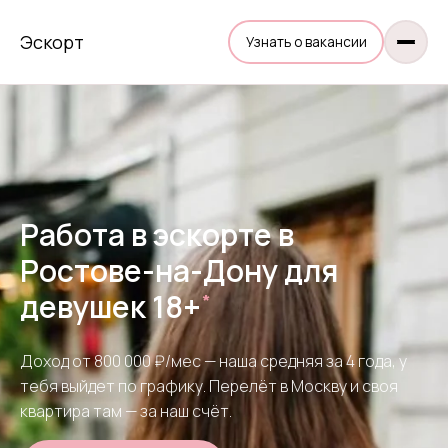
Эскорт
Узнать о вакансии
Работа в эскорте в
Ростове-на-Дону для
девушек 18+
*
Доход от 800 000 ₽/мес — наша средняя за 4 года, у
тебя выйдет по графику. Перелёт в Москву и своя
квартира там — за наш счёт.