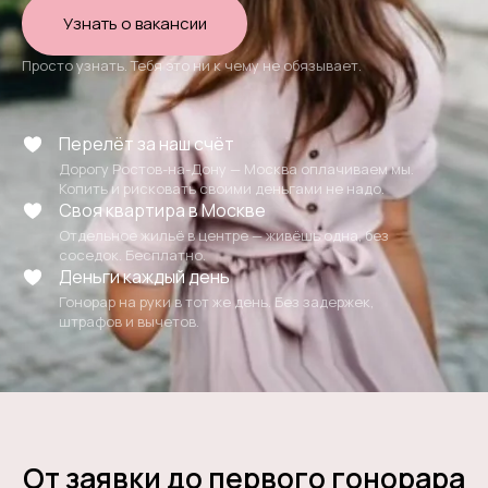
Узнать о вакансии
Просто узнать. Тебя это ни к чему не обязывает.
Перелёт за наш счёт
Дорогу Ростов-на-Дону — Москва оплачиваем мы.
Копить и рисковать своими деньгами не надо.
Своя квартира в Москве
Отдельное жильё в центре — живёшь одна, без
соседок. Бесплатно.
Деньги каждый день
Гонорар на руки в тот же день. Без задержек,
штрафов и вычетов.
От заявки до первого гонорара