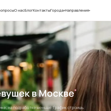
вопросы
О нас
Блог
Контакты
Города
Направления
евушек в Москве
*
фике; на подработке меньше. График строишь