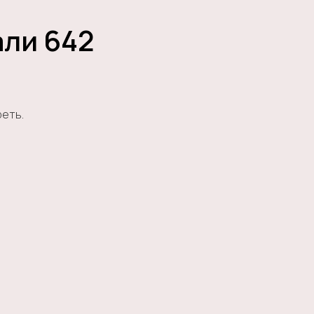
али 642
реть.