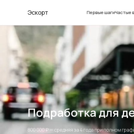
Эскорт
Первые шаги
Частые 
Подработка для д
800 000 ₽ — средняя за 4 года при полном гра