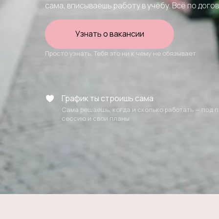
сама, вписываешь работу в учёбу. Всё по догов
Узнать о вакансии
Просто узнать. Тебя это ни к чему не обязывает.
График ты строишь сама
Сама решаешь, когда и сколько работать — под п
сессию и свои планы