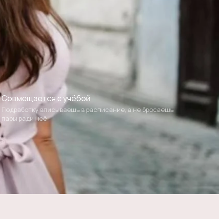
Совмещается с учёбой
Подработку вписываешь в расписание, а не бросаешь
пары ради неё