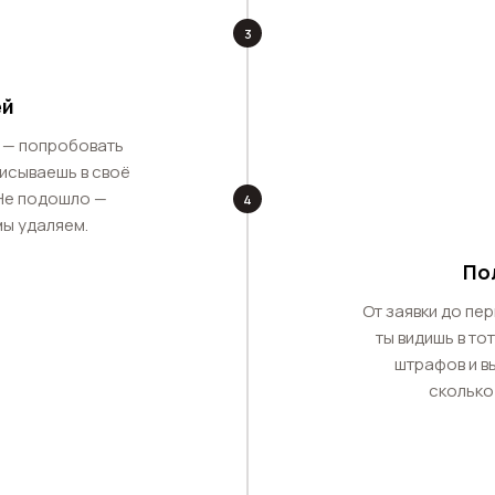
3
ей
 — попробовать
писываешь в своё
 Не подошло —
4
мы удаляем.
По
От заявки до пе
ты видишь в то
штрафов и вы
сколько