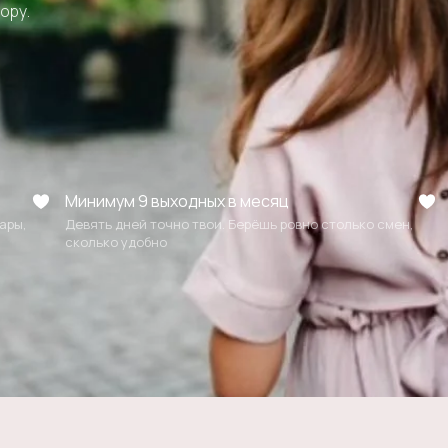
ору.
Минимум 9 выходных в месяц
ары,
Девять дней точно твои. Берёшь ровно столько смен,
сколько удобно