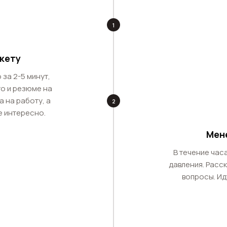
1
кету
 за 2-5 минут,
то и резюме на
а на работу, а
2
е интересно.
Мен
В течение час
давления. Расск
вопросы. Ид