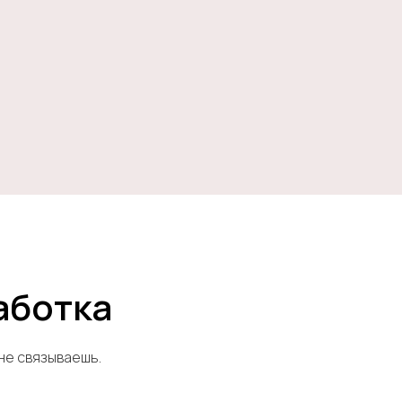
аботка
не связываешь.