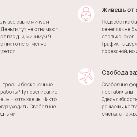
Живёшь от 
слу всё равно минус и
Подработка ба
 Деньги тут не отнимают
денег как не бы
от пар дни, минимум 9
столько, сколь
ию никто не отменяет
График ты держ
идётся.
проездной, но 
Свобода ва
онтроль и бесконечные
Свободные фор
работы? Тут расписание
нестабильны —
чешь — отдыхаешь. Никто
Здесь гибкость
когда уходить. Свободные
решаешь, когда
одными.
смены, а не жд