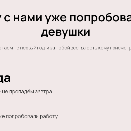
 с нами уже попробов
девушки
таем не первый год, и за тобой всегда есть кому присмот
да
— не пропадём завтра
же попробовали работу