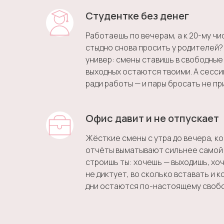
Студентке без денег
Работаешь по вечерам, а к 20-му чи
стыдно снова просить у родителей?
универ: смены ставишь в свободные 
выходных остаются твоими. А сесс
ради работы — и пары бросать не пр
Офис давит и не отпускает
Жёсткие смены с утра до вечера, к
отчёты выматывают сильнее самой 
строишь ты: хочешь — выходишь, хо
не диктует, во сколько вставать и 
дни остаются по-настоящему своб