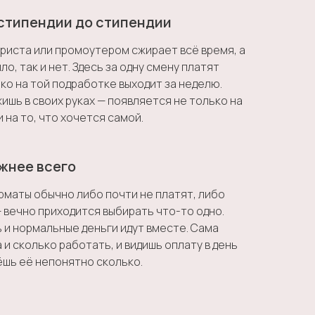
стипендии до стипендии
риста или промоутером сжирает всё время, а
ло, так и нет. Здесь за одну смену платят
ко на той подработке выходит за неделю.
ишь в своих руках — появляется не только на
и на то, что хочется самой.
жнее всего
маты обычно либо почти не платят, либо
 вечно приходится выбирать что-то одно.
 и нормальные деньги идут вместе. Сама
 и сколько работать, и видишь оплату в день
ёшь её непонятно сколько.